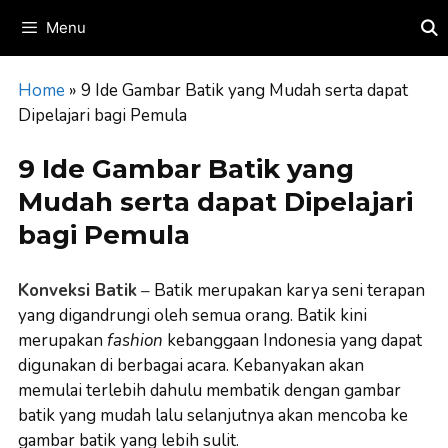
Skip
Menu
to
content
Home
»
9 Ide Gambar Batik yang Mudah serta dapat
Dipelajari bagi Pemula
9 Ide Gambar Batik yang
Mudah serta dapat Dipelajari
bagi Pemula
Konveksi Batik
–
Batik merupakan karya seni terapan
yang digandrungi oleh semua orang. Batik kini
merupakan
fashion
kebanggaan Indonesia yang dapat
digunakan di berbagai acara. Kebanyakan akan
memulai terlebih dahulu membatik dengan gambar
batik yang mudah lalu selanjutnya akan mencoba ke
gambar batik yang lebih sulit.