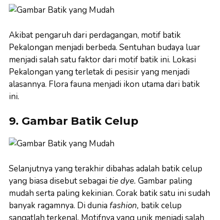
Akibat pengaruh dari perdagangan, motif batik
Pekalongan menjadi berbeda. Sentuhan budaya luar
menjadi salah satu faktor dari motif batik ini. Lokasi
Pekalongan yang terletak di pesisir yang menjadi
alasannya. Flora fauna menjadi ikon utama dari batik
ini.
9. Gambar Batik Celup
Selanjutnya yang terakhir dibahas adalah batik celup
yang biasa disebut sebagai
tie dye.
Gambar paling
mudah serta paling kekinian. Corak batik satu ini sudah
banyak ragamnya. Di dunia
fashion,
batik celup
sangatlah terkenal. Motifnya yang unik menjadi salah