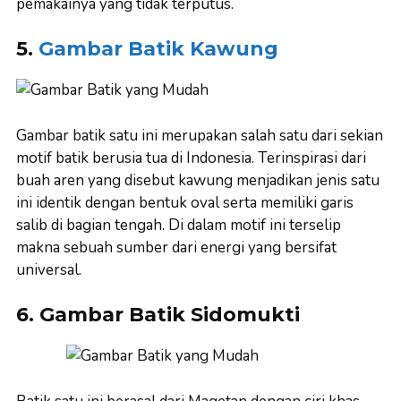
pemakainya yang tidak terputus.
5.
Gambar Batik Kawung
Gambar batik satu ini merupakan salah satu dari sekian
motif batik berusia tua di Indonesia. Terinspirasi dari
buah aren yang disebut kawung menjadikan jenis satu
ini identik dengan bentuk oval serta memiliki garis
salib di bagian tengah. Di dalam motif ini terselip
makna sebuah sumber dari energi yang bersifat
universal.
6. Gambar Batik Sidomukti