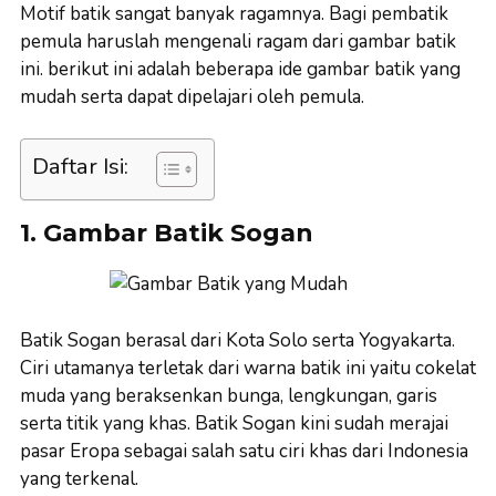
Motif batik sangat banyak ragamnya. Bagi pembatik
pemula haruslah mengenali ragam dari gambar batik
ini. berikut ini adalah beberapa ide gambar batik yang
mudah serta dapat dipelajari oleh pemula.
Daftar Isi:
1. Gambar Batik Sogan
Batik Sogan berasal dari Kota Solo serta Yogyakarta.
Ciri utamanya terletak dari warna batik ini yaitu cokelat
muda yang beraksenkan bunga, lengkungan, garis
serta titik yang khas. Batik Sogan kini sudah merajai
pasar Eropa sebagai salah satu ciri khas dari Indonesia
yang terkenal.