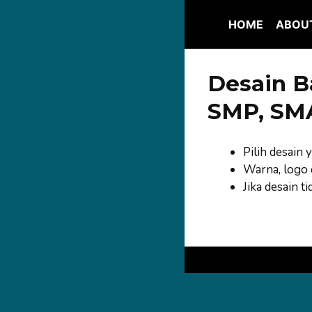
Skip
to
HOME
ABOU
content
Desain B
SMP, SMA
Pilih desain 
Warna, logo d
Jika desain t