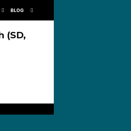
BLOG
h (SD,