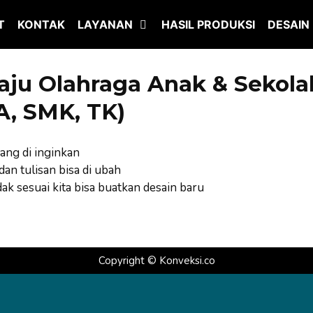
T
KONTAK
LAYANAN
HASIL PRODUKSI
DESAIN
aju Olahraga Anak & Sekola
, SMK, TK)
yang di inginkan
an tulisan bisa di ubah
idak sesuai kita bisa buatkan desain baru
Copyright ©
Konveksi.co