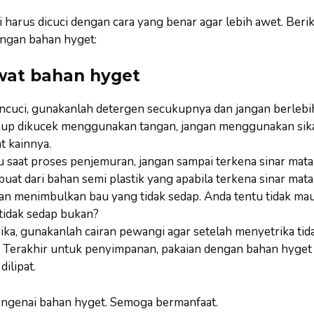
i harus dicuci dengan cara yang benar agar lebih awet. Berik
ngan bahan hyget:
ncuci, gunakanlah detergen secukupnya dan jangan berlebih
kup dikucek menggunakan tangan, jangan menggunakan sika
t kainnya.
u saat proses penjemuran, jangan sampai terkena sinar mata
buat dari bahan semi plastik yang apabila terkena sinar mat
an menimbulkan bau yang tidak sedap. Anda tentu tidak ma
tidak sedap bukan?
ika, gunakanlah cairan pewangi agar setelah menyetrika tid
. Terakhir untuk penyimpanan, pakaian dengan bahan hyget 
dilipat.
ngenai bahan hyget. Semoga bermanfaat.