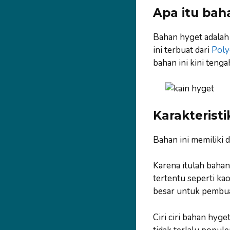
Apa itu bah
Bahan hyget adalah
ini terbuat dari
Poly
bahan ini kini teng
Karakteristi
Bahan ini memiliki 
Karena itulah baha
tertentu seperti ka
besar untuk pembu
Ciri ciri bahan hyg