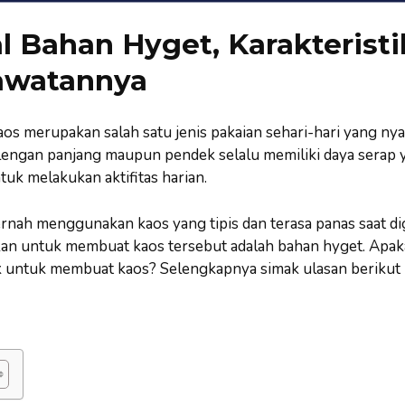
 Bahan Hyget, Karakteristi
awatannya
os merupakan salah satu jenis pakaian sehari-hari yang ny
rlengan panjang maupun pendek selalu memiliki daya serap 
uk melakukan aktifitas harian.
rnah menggunakan kaos yang tipis dan terasa panas saat di
an untuk membuat kaos tersebut adalah bahan hyget. Apa
k untuk membuat kaos? Selengkapnya simak ulasan berikut i