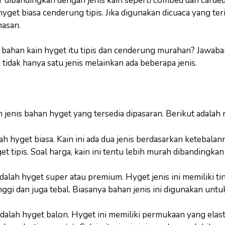
er dibandingkan dengan jenis kain seperti combed dan carded.
yget biasa cenderung tipis. Jika digunakan dicuaca yang te
asan.
bahan kain hyget itu tipis dan cenderung murahan? Jawaba
 tidak hanya satu jenis melainkan ada beberapa jenis.
jenis bahan hyget yang tersedia dipasaran. Berikut adalah r
h hyget biasa. Kain ini ada dua jenis berdasarkan ketebalann
et tipis. Soal harga, kain ini tentu lebih murah dibandingka
dalah hyget super atau premium. Hyget jenis ini memiliki ti
nggi dan juga tebal. Biasanya bahan jenis ini digunakan unt
adalah hyget balon. Hyget ini memiliki permukaan yang elast