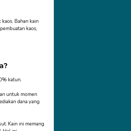
 kaos. Bahan kain
 pembuatan kaos,
pa?
00% katun.
kkan untuk momen
yediakan dana yang
sut. Kain ini memang