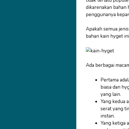
tidak terlalu popul
dikarenakan bahan h
penggunanya kepan
Apakah semua jenis 
bahan kain hyget ini
Ada berbagai macam 
Pertama adala
biasa dan hyg
yang lain.
Yang kedua a
serat yang ti
instan.
Yang ketiga 