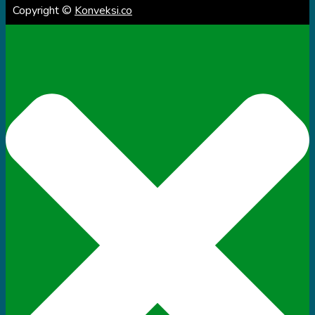
Copyright ©
Konveksi.co