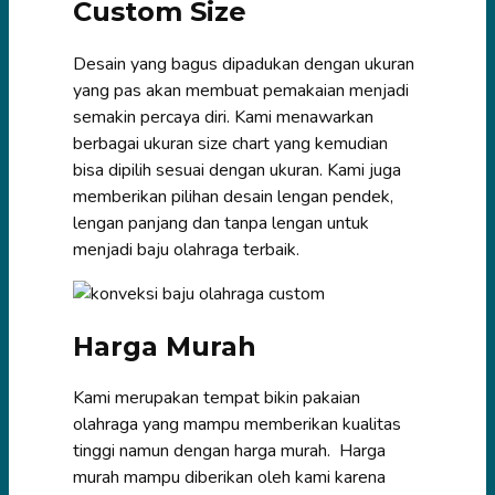
Custom Size
Desain yang bagus dipadukan dengan ukuran
yang pas akan membuat pemakaian menjadi
semakin percaya diri. Kami menawarkan
berbagai ukuran size chart yang kemudian
bisa dipilih sesuai dengan ukuran. Kami juga
memberikan pilihan desain lengan pendek,
lengan panjang dan tanpa lengan untuk
menjadi baju olahraga terbaik.
Harga Murah
Kami merupakan tempat bikin pakaian
olahraga yang mampu memberikan kualitas
tinggi namun dengan harga murah. Harga
murah mampu diberikan oleh kami karena