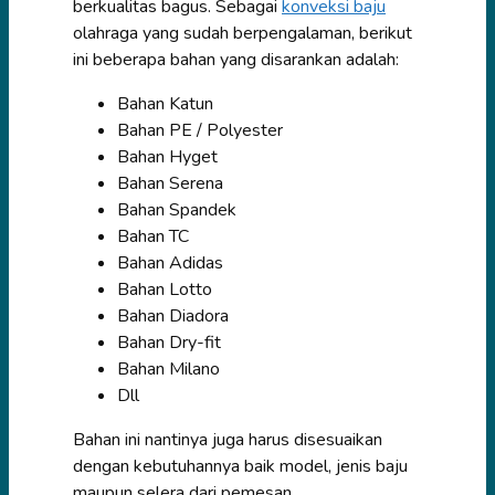
berkualitas bagus. Sebagai
konveksi baju
olahraga yang sudah berpengalaman, berikut
ini beberapa bahan yang disarankan adalah:
Bahan Katun
Bahan PE / Polyester
Bahan Hyget
Bahan Serena
Bahan Spandek
Bahan TC
Bahan Adidas
Bahan Lotto
Bahan Diadora
Bahan Dry-fit
Bahan Milano
Dll
Bahan ini nantinya juga harus disesuaikan
dengan kebutuhannya baik model, jenis baju
maupun selera dari pemesan.