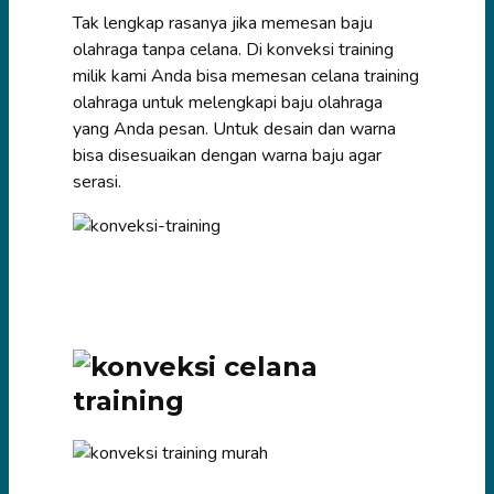
Tak lengkap rasanya jika memesan baju
olahraga tanpa celana. Di konveksi training
milik kami Anda bisa memesan celana training
olahraga untuk melengkapi baju olahraga
yang Anda pesan. Untuk desain dan warna
bisa disesuaikan dengan warna baju agar
serasi.