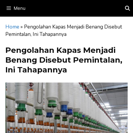
Skip
Menu
to
content
Home
»
Pengolahan Kapas Menjadi Benang Disebut
Pemintalan, Ini Tahapannya
Pengolahan Kapas Menjadi
Benang Disebut Pemintalan,
Ini Tahapannya