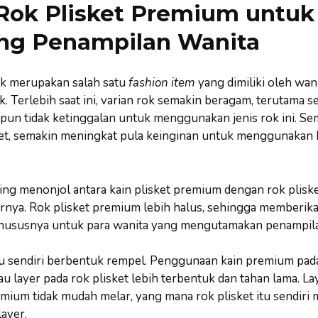
Rok Plisket Premium untuk
ng Penampilan Wanita
 merupakan salah satu
fashion item
yang dimiliki oleh wani
. Terlebih saat ini, varian rok semakin beragam, terutama s
a pun tidak ketinggalan untuk menggunakan jenis rok ini. S
et, semakin meningkat pula keinginan untuk menggunakan b
ng menonjol antara kain plisket premium dengan rok plisket
turnya. Rok plisket premium lebih halus, sehingga memberi
hususnya untuk para wanita yang mengutamakan penampila
tu sendiri berbentuk rempel. Penggunaan kain premium pada 
 layer pada rok plisket lebih terbentuk dan tahan lama. La
mium tidak mudah melar, yang mana rok plisket itu sendiri m
ayer.