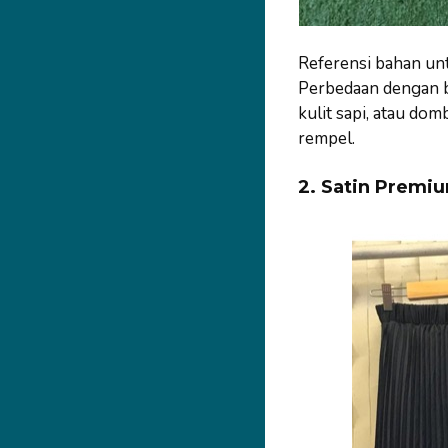
Referensi bahan un
Perbedaan dengan ba
kulit sapi, atau dom
rempel.
2. Satin Premi