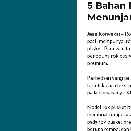
5 Bahan 
Menunja
Jasa Konveksi
–
Rok
pasti mempunyai rok
plisket. Para wanit
pengguna rok plisk
premium.
Perbedaan yang pali
terletak pada teks
pada pemakainya. K
Model rok plisket i
membuat rempel atau
pada rok plisket pre
berupa rempel dan l