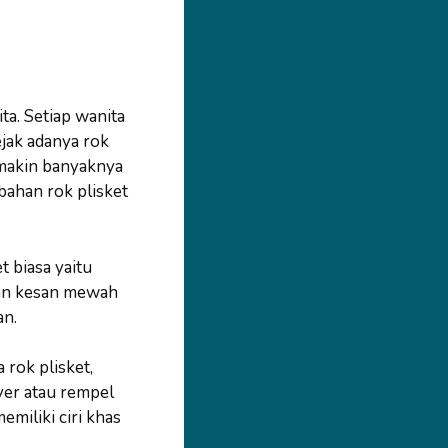
ta. Setiap wanita
ejak adanya rok
emakin banyaknya
ahan rok plisket
 biasa yaitu
kan kesan mewah
n.
rok plisket,
yer atau rempel
emiliki ciri khas