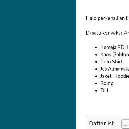
Halo perkenalkan k
Di satu konveksi, A
Kemeja PDH
Kaos (Sablon
Polo Shirt
Jas Almamat
Jaket, Hoodi
Rompi
DLL
Daftar Isi: