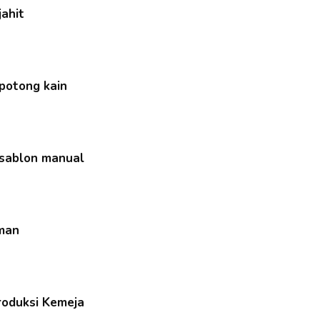
jahit
 potong kain
 sablon manual
iman
Produksi Kemeja