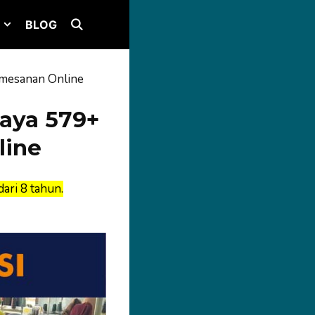
BLOG
emesanan Online
aya 579+
line
ari 8 tahun.