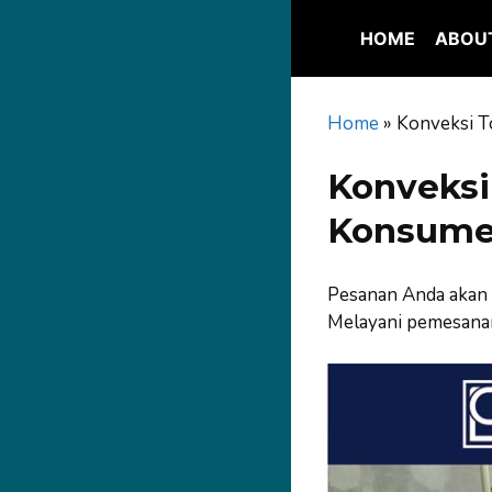
Skip
to
HOME
ABOU
content
Home
»
Konveksi T
Konveksi
Konsumen
Pesanan Anda akan 
Melayani pemesanan