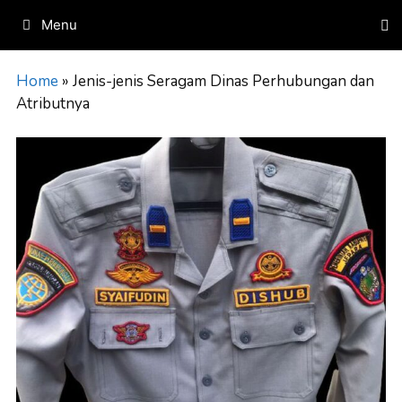
Skip
Menu
to
content
Home
»
Jenis-jenis Seragam Dinas Perhubungan dan
Atributnya