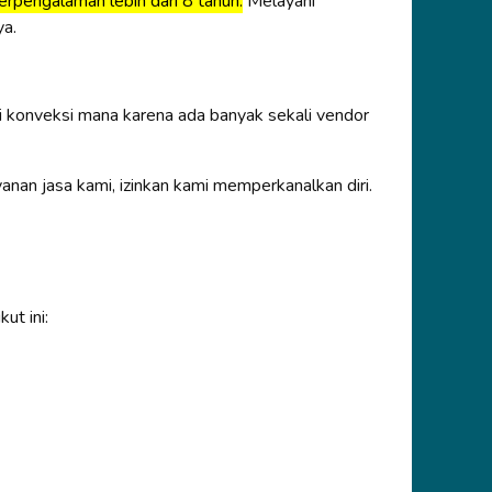
erpengalaman lebih dari 8 tahun.
Melayani
a.
 konveksi mana karena ada banyak sekali vendor
n jasa kami, izinkan kami memperkanalkan diri.
ut ini: