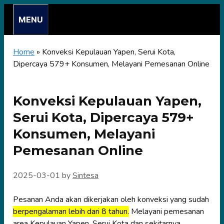
Skip
MENU
to
content
Home
»
Konveksi Kepulauan Yapen, Serui Kota,
Dipercaya 579+ Konsumen, Melayani Pemesanan Online
Konveksi Kepulauan Yapen,
Serui Kota, Dipercaya 579+
Konsumen, Melayani
Pemesanan Online
2025-03-01
by
Sintesa
Pesanan Anda akan dikerjakan oleh konveksi yang sudah
berpengalaman lebih dari 8 tahun.
Melayani pemesanan
area Kepulauan Yapen, Serui Kota dan sekitarnya.