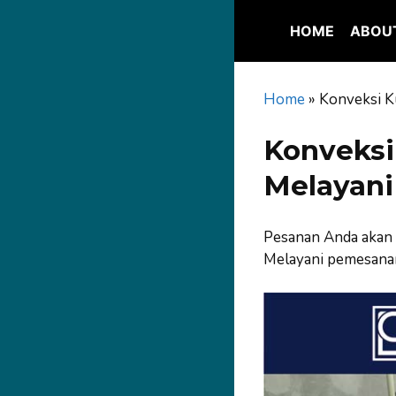
Skip
to
HOME
ABOU
content
Home
»
Konveksi K
Konveksi
Melayani
Pesanan Anda akan 
Melayani pemesanan