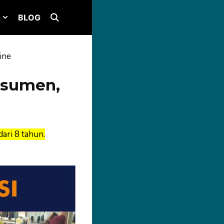
BLOG
ine
nsumen,
ari 8 tahun.