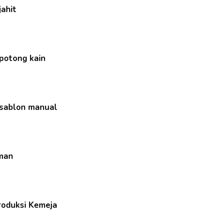
jahit
 potong kain
 sablon manual
iman
Produksi Kemeja