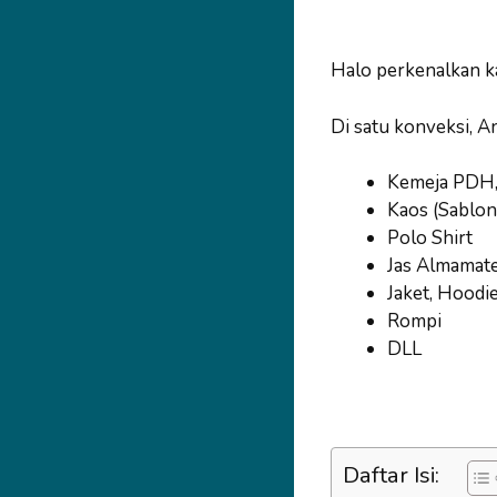
Halo perkenalkan k
Di satu konveksi, A
Kemeja PDH
Kaos (Sablon
Polo Shirt
Jas Almamat
Jaket, Hoodi
Rompi
DLL
Daftar Isi: