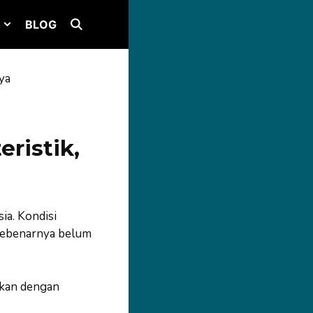
BLOG
ya
ristik,
ia. Kondisi
 sebenarnya belum
aikan dengan