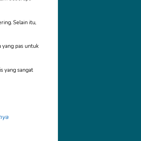
ing. Selain itu,
u yang pas untuk
is yang sangat
nya