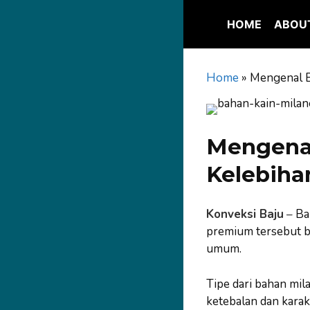
Skip
to
HOME
ABOU
content
Home
»
Mengenal B
Mengenal
Kelebiha
Konveksi Baju
–
Bah
premium tersebut b
umum.
Tipe dari bahan mil
ketebalan dan karakte