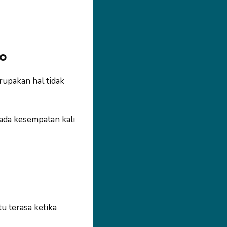
o
rupakan hal tidak
Pada kesempatan kali
u terasa ketika