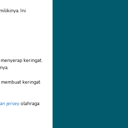
likinya. Ini
 menyerap keringat.
nya.
ni membuat keringat
n jersey
olahraga