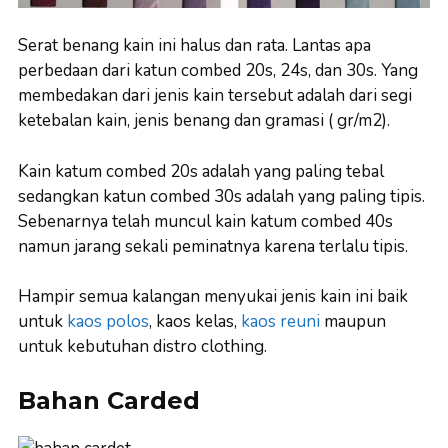
Serat benang kain ini halus dan rata. Lantas apa
perbedaan dari katun combed 20s, 24s, dan 30s. Yang
membedakan dari jenis kain tersebut adalah dari segi
ketebalan kain, jenis benang dan gramasi ( gr/m2).
Kain katum combed 20s adalah yang paling tebal
sedangkan katun combed 30s adalah yang paling tipis.
Sebenarnya telah muncul kain katum combed 40s
namun jarang sekali peminatnya karena terlalu tipis.
Hampir semua kalangan menyukai jenis kain ini baik
untuk
kaos polos
, kaos kelas,
kaos reuni
maupun
untuk kebutuhan distro clothing.
Bahan Carded