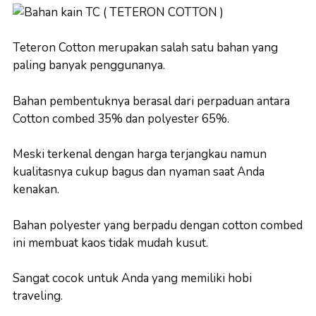
Teteron Cotton merupakan salah satu bahan yang
paling banyak penggunanya.
Bahan pembentuknya berasal dari perpaduan antara
Cotton combed 35% dan polyester 65%.
Meski terkenal dengan harga terjangkau namun
kualitasnya cukup bagus dan nyaman saat Anda
kenakan.
Bahan polyester yang berpadu dengan cotton combed
ini membuat kaos tidak mudah kusut.
Sangat cocok untuk Anda yang memiliki hobi
traveling.