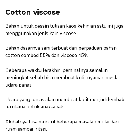
Cotton viscose
Bahan untuk desain tulisan kaos kekinian satu ini juga
menggunakan jenis kain viscose.
Bahan dasarnya seni terbuat dari perpaduan bahan
cotton combed 55% dan viscose 45%.
Beberapa waktu terakhir peminatnya semakin
meningkat sebab bisa membuat kulit nyaman meski
udara panas.
Udara yang panas akan membuat kulit menjadi lembab
terutama untuk anak-anak.
Akibatnya bisa muncul beberapa masalah mulai dari
ruam sampai iritasi.