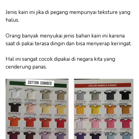
Jenis kain ini jika di pegang mempunyai teksture yang
halus.
Orang banyak menyukai jenis bahan kain ini karena
saat di pakai terasa dingin dan bisa menyerap keringat.
Hal ini sangat cocok dipakai di negara kita yang
cenderung panas.