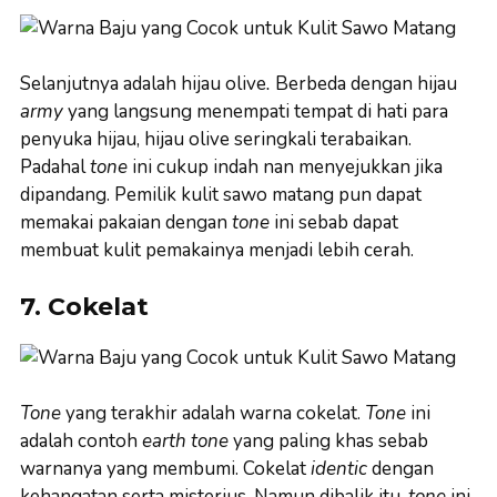
Selanjutnya adalah hijau olive
.
Berbeda dengan hijau
army
yang langsung menempati tempat di hati para
penyuka hijau, hijau olive seringkali terabaikan.
Padahal
tone
ini cukup indah nan menyejukkan jika
dipandang. Pemilik kulit sawo matang pun dapat
memakai pakaian dengan
tone
ini sebab dapat
membuat kulit pemakainya menjadi lebih cerah.
7. Cokelat
Tone
yang terakhir adalah warna cokelat.
Tone
ini
adalah contoh
earth tone
yang paling khas sebab
warnanya yang membumi. Cokelat
identic
dengan
kehangatan serta misterius. Namun dibalik itu,
tone
ini