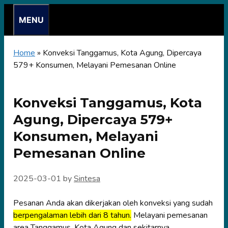
Skip
MENU
to
content
Home
»
Konveksi Tanggamus, Kota Agung, Dipercaya
579+ Konsumen, Melayani Pemesanan Online
Konveksi Tanggamus, Kota
Agung, Dipercaya 579+
Konsumen, Melayani
Pemesanan Online
2025-03-01
by
Sintesa
Pesanan Anda akan dikerjakan oleh konveksi yang sudah
berpengalaman lebih dari 8 tahun.
Melayani pemesanan
area Tanggamus, Kota Agung dan sekitarnya.