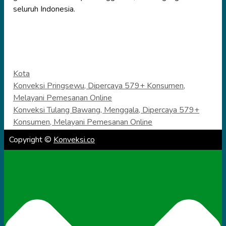
seluruh Indonesia.
Categories
Kota
Konveksi Pringsewu, Dipercaya 579+ Konsumen,
Melayani Pemesanan Online
Konveksi Tulang Bawang, Menggala, Dipercaya 579+
Konsumen, Melayani Pemesanan Online
Copyright ©
Konveksi.co