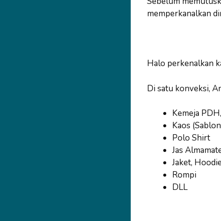
Sebelum memutuskan
memperkanalkan dir
Halo perkenalkan k
Di satu konveksi, A
Kemeja PDH
Kaos (Sablon
Polo Shirt
Jas Almamat
Jaket, Hoodi
Rompi
DLL