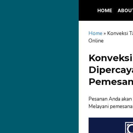
Skip
to
HOME
ABOU
content
Home
»
Konveksi T
Online
Konveksi
Dipercay
Pemesan
Pesanan Anda akan 
Melayani pemesanan