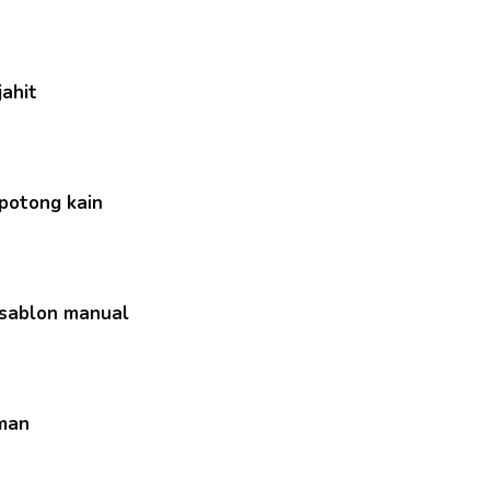
jahit
 potong kain
 sablon manual
iman