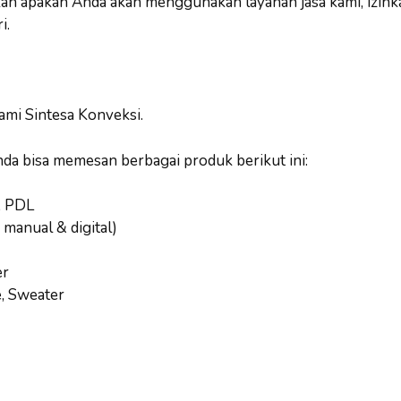
 apakah Anda akan menggunakan layanan jasa kami, izink
i.
ami Sintesa Konveksi.
nda bisa memesan berbagai produk berikut ini:
, PDL
 manual & digital)
er
e, Sweater