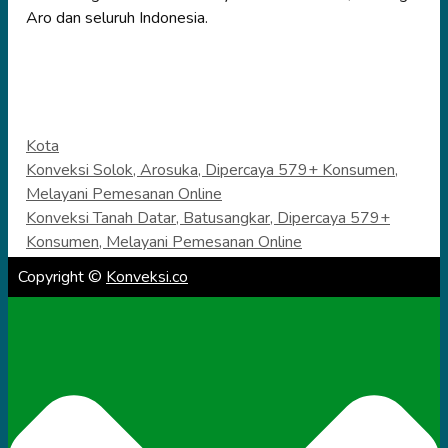
Aro dan seluruh Indonesia.
Categories
Kota
Konveksi Solok, Arosuka, Dipercaya 579+ Konsumen,
Melayani Pemesanan Online
Konveksi Tanah Datar, Batusangkar, Dipercaya 579+
Konsumen, Melayani Pemesanan Online
Copyright ©
Konveksi.co