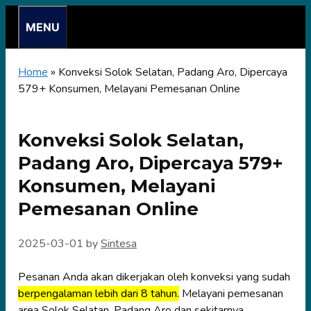
Skip
MENU
to
content
Home
»
Konveksi Solok Selatan, Padang Aro, Dipercaya
579+ Konsumen, Melayani Pemesanan Online
Konveksi Solok Selatan,
Padang Aro, Dipercaya 579+
Konsumen, Melayani
Pemesanan Online
2025-03-01
by
Sintesa
Pesanan Anda akan dikerjakan oleh konveksi yang sudah
berpengalaman lebih dari 8 tahun.
Melayani pemesanan
area Solok Selatan, Padang Aro dan sekitarnya.