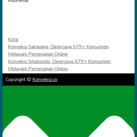
Indonesia.
Categories
Kota
Konveksi Sampang, Dipercaya 579+ Konsumen,
Melayani Pemesanan Online
Konveksi Situbondo, Dipercaya 579+ Konsumen,
Melayani Pemesanan Online
Copyright ©
Konveksi.co