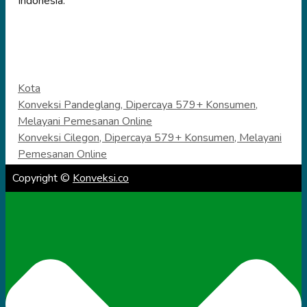
Indonesia.
Categories
Kota
Konveksi Pandeglang, Dipercaya 579+ Konsumen,
Melayani Pemesanan Online
Konveksi Cilegon, Dipercaya 579+ Konsumen, Melayani
Pemesanan Online
Copyright ©
Konveksi.co