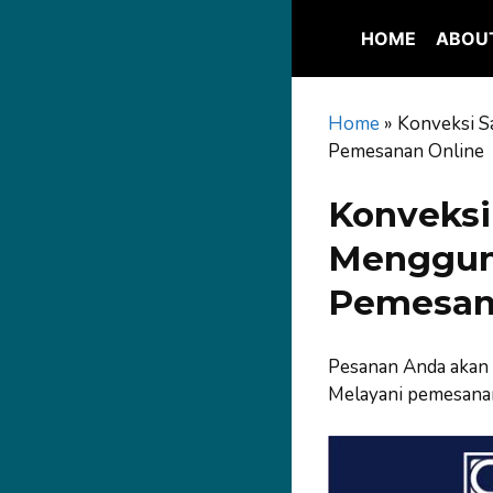
Skip
to
HOME
ABOU
content
Home
»
Konveksi S
Pemesanan Online
Konveksi
Mengguna
Pemesan
Pesanan Anda akan 
Melayani pemesanan