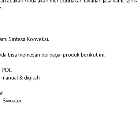
 apakah Anda akan menggunakan layanan jasa kami, izink
i.
ami Sintesa Konveksi.
nda bisa memesan berbagai produk berikut ini:
, PDL
 manual & digital)
er
e, Sweater