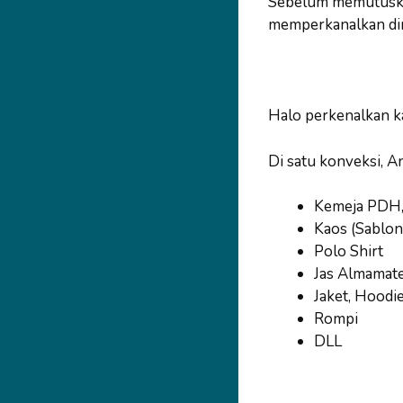
Sebelum memutuskan
memperkanalkan dir
Halo perkenalkan k
Di satu konveksi, A
Kemeja PDH
Kaos (Sablon
Polo Shirt
Jas Almamat
Jaket, Hoodi
Rompi
DLL