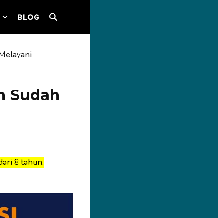
BLOG
Melayani
n Sudah
ari 8 tahun.