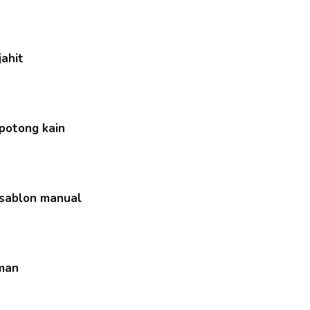
jahit
 potong kain
 sablon manual
iman