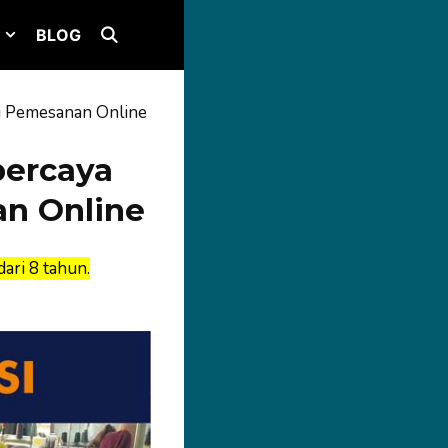
BLOG
i Pemesanan Online
percaya
n Online
ari 8 tahun.