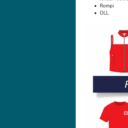
Rompi
DLL