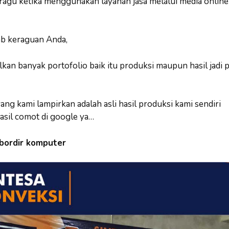
 ragu ketika menggunakan layanan jasa melalui media online
b keraguan Anda,
an banyak portofolio baik itu produksi maupun hasil jadi 
ng kami lampirkan adalah asli hasil produksi kami sendiri
asil comot di google ya…
 bordir komputer