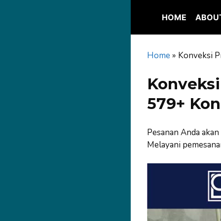
Skip
to
HOME
ABOU
content
Home
»
Konveksi P
Konveksi
579+ Kon
Pesanan Anda akan 
Melayani pemesanan