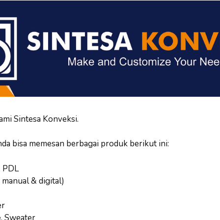
ami Sintesa Konveksi.
nda bisa memesan berbagai produk berikut ini:
, PDL
 manual & digital)
er
e, Sweater