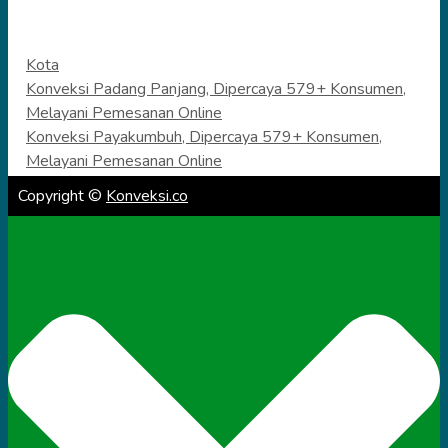
Categories
Kota
Konveksi Padang Panjang, Dipercaya 579+ Konsumen,
Melayani Pemesanan Online
Konveksi Payakumbuh, Dipercaya 579+ Konsumen,
Melayani Pemesanan Online
Copyright ©
Konveksi.co