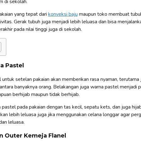
 di sekolah.
pakaian yang tepat dari
konveksi baju
maupun toko membuat tubu
ivitas. Gerak tubuh juga menjadi lebih leluasa dan bisa menjalank
khir pada nilai tinggi juga di sekolah.
a Pastel
untuk setelan pakaian akan memberikan rasa nyaman, terutama ji
antara banyaknya orang. Belakangan juga warna pastel menjadi pi
uan berhijab maupun tidak berhijab.
astel pada pakaian dengan tas kecil, sepatu kets, dan juga hija
kan lebih leluasa juga jika menggunakan celana longgar agar per
dan leluasa.
 Outer Kemeja Flanel