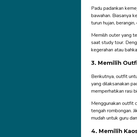
Padu padankan kemeja
bawahan. Biasanya keti
turun hujan, berangin,
Memilih outer yang t
saat study tour. Deng
kegerahan atau bahkan 
3. Memilih Outf
Berikutnya, outfit un
yang dilaksanakan pad
memperhatikan rasi bi
Menggunakan outfit c
tengah rombongan. Jik
mudah untuk guru d
4. Memilih Kao