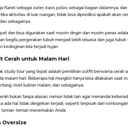
 flanel sebagai outer, kaos polos sebagai bagian dalamnya, dan 
ka aktivitas di luar ruangan, tidak bisa diprediksi apakah akan ce
 dan sebagainya.
epat dan bisa digunakan saat musim dingin dan musim panas adal
an begitu pergerakan tubuh menjadi lebih leluasa dan juga tubuh t
kedinginan bila terjadi hujan.
it Cerah untuk Malam Hari
tuk study tour yang tepat adalah pemilihan outfit berwarna cerah 
a malam hari. Beberapa hal mungkin hanya bisa dilakukan saat ma
ntang, riset kuliner malam, dan sebagainya.
erah bukan tanpa alasan, namun tidak lain agar menandai kebera
a ada hal tidak diinginkan terjadi, seperti terpisah dari rombonga
an teman-teman menemukan Anda.
s Oversize