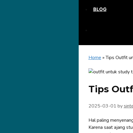
BLOG
Home
»
Tips Outfit 
Tips Out
2025-03-01
by
sint
Hal paling menyenang
Karena saat ajang stu