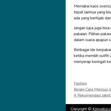
Memakai kaos oversiz
tepat lainnya yang bis
ada yang berhijab dan
Jangan lupa juga bis
pakaian. Pilihan paka
dalam cuaca apapun s
Berbagai ide berpakai
ketika memilih outfi
menyerap keringat ket
Categories
Fashion
Begini Cara Mencuci 
4 Rekomendasi Jaket
Copyright ©
Konveksi.c