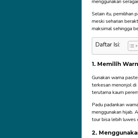
menggunakan seragam
Selain itu, pemilihan 
meski seharian berakt
maksimal sehingga bera
Daftar Isi:
1. Memilih Warn
Gunakan warna pastel 
terkesan menonjol di 
terutama kaum peremp
Padu padankan warna p
menggunakan hijab. A
tour bisa lebih luwes 
2. Menggunakan