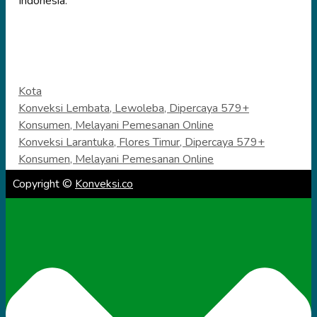
Indonesia.
Categories
Kota
Konveksi Lembata, Lewoleba, Dipercaya 579+
Konsumen, Melayani Pemesanan Online
Konveksi Larantuka, Flores Timur, Dipercaya 579+
Konsumen, Melayani Pemesanan Online
Copyright ©
Konveksi.co