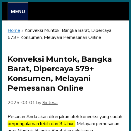
Skip
MENU
to
content
Home
»
Konveksi Muntok, Bangka Barat, Dipercaya
579+ Konsumen, Melayani Pemesanan Online
Konveksi Muntok, Bangka
Barat, Dipercaya 579+
Konsumen, Melayani
Pemesanan Online
2025-03-01
by
Sintesa
Pesanan Anda akan dikerjakan oleh konveksi yang sudah
berpengalaman lebih dari 8 tahun.
Melayani pemesanan
area Muntok, Bangka Barat dan sekitarnya.