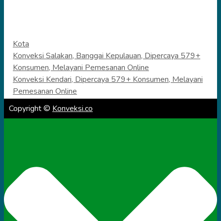
Categories
Kota
Konveksi Salakan, Banggai Kepulauan, Dipercaya 579+
Konsumen, Melayani Pemesanan Online
Konveksi Kendari, Dipercaya 579+ Konsumen, Melayani
Pemesanan Online
Copyright ©
Konveksi.co