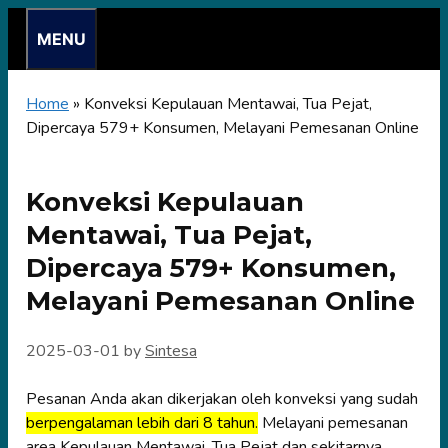
Skip
MENU
to
content
Home
»
Konveksi Kepulauan Mentawai, Tua Pejat,
Dipercaya 579+ Konsumen, Melayani Pemesanan Online
Konveksi Kepulauan
Mentawai, Tua Pejat,
Dipercaya 579+ Konsumen,
Melayani Pemesanan Online
2025-03-01
by
Sintesa
Pesanan Anda akan dikerjakan oleh konveksi yang sudah
berpengalaman lebih dari 8 tahun.
Melayani pemesanan
area Kepulauan Mentawai, Tua Pejat dan sekitarnya.