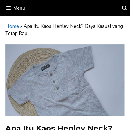
Skip
Menu
to
content
Home
»
Apa Itu Kaos Henley Neck? Gaya Kasual yang
Tetap Rapi
Apa Itu Kaos Henley Neck?