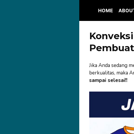
Skip
to
HOME
ABOU
content
Konveksi 
Pembuat
Jika Anda sedang 
berkualitas, maka A
sampai selesai!!