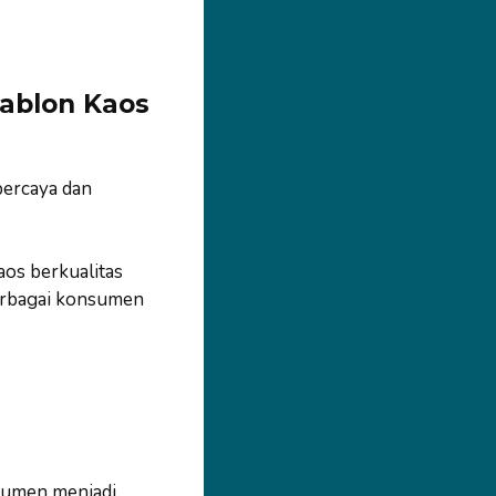
ablon Kaos
percaya dan
os berkualitas
erbagai konsumen
sumen menjadi