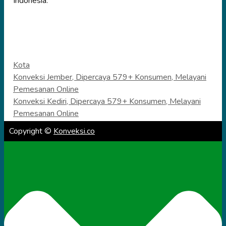
Indonesia.
Categories
Kota
Konveksi Jember, Dipercaya 579+ Konsumen, Melayani
Pemesanan Online
Konveksi Kediri, Dipercaya 579+ Konsumen, Melayani
Pemesanan Online
Copyright ©
Konveksi.co