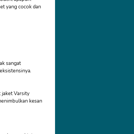
ket yang cocok dan
ak sangat
 eksistensinya.
aket Varsity
a menimbulkan kesan