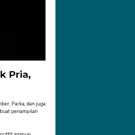
k Pria,
mber, Parka, dan juga
mbuat penampilan
outfit apapun.