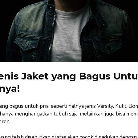
Jenis Jaket yang Bagus Untu
nya!
ang bagus untuk pria, seperti halnya jenis Varsity, Kulit, Bo
ak hanya menghangatkan tubuh saja, melainkan juga bisa me
eren.
t yang telah disebutkan di atas akan cocok dipadukan dengan 