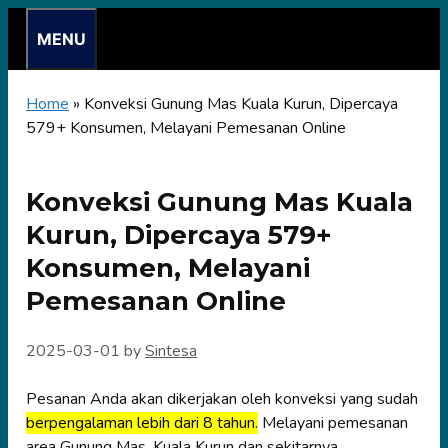
Skip
MENU
to
content
Home
»
Konveksi Gunung Mas Kuala Kurun, Dipercaya
579+ Konsumen, Melayani Pemesanan Online
Konveksi Gunung Mas Kuala
Kurun, Dipercaya 579+
Konsumen, Melayani
Pemesanan Online
2025-03-01
by
Sintesa
Pesanan Anda akan dikerjakan oleh konveksi yang sudah
berpengalaman lebih dari 8 tahun.
Melayani pemesanan
area Gunung Mas, Kuala Kurun dan sekitarnya.