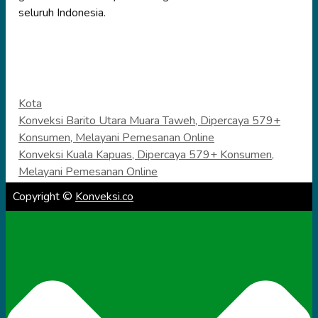
seluruh Indonesia.
Categories
Kota
Konveksi Barito Utara Muara Taweh, Dipercaya 579+
Konsumen, Melayani Pemesanan Online
Konveksi Kuala Kapuas, Dipercaya 579+ Konsumen,
Melayani Pemesanan Online
Copyright ©
Konveksi.co