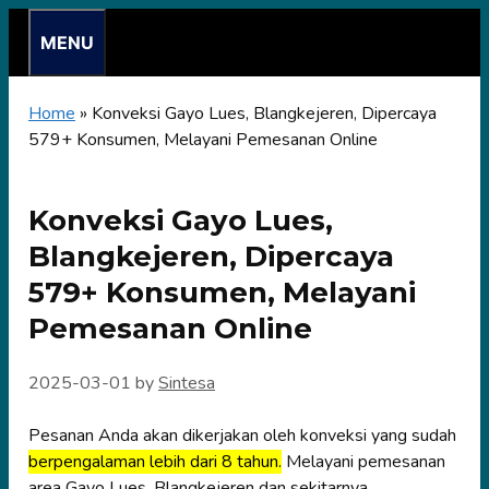
Skip
MENU
to
content
Home
»
Konveksi Gayo Lues, Blangkejeren, Dipercaya
579+ Konsumen, Melayani Pemesanan Online
Konveksi Gayo Lues,
Blangkejeren, Dipercaya
579+ Konsumen, Melayani
Pemesanan Online
2025-03-01
by
Sintesa
Pesanan Anda akan dikerjakan oleh konveksi yang sudah
berpengalaman lebih dari 8 tahun.
Melayani pemesanan
area Gayo Lues, Blangkejeren dan sekitarnya.