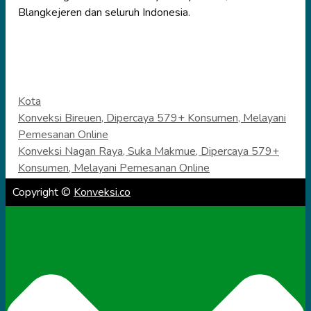
Blangkejeren dan seluruh Indonesia.
Categories
Kota
Konveksi Bireuen, Dipercaya 579+ Konsumen, Melayani
Pemesanan Online
Konveksi Nagan Raya, Suka Makmue, Dipercaya 579+
Konsumen, Melayani Pemesanan Online
Copyright ©
Konveksi.co