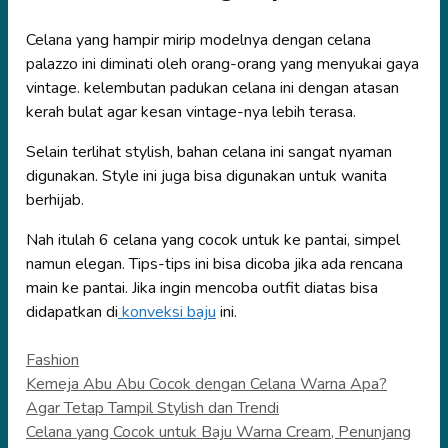
Celana yang hampir mirip modelnya dengan celana
palazzo ini diminati oleh orang-orang yang menyukai gaya
vintage. kelembutan padukan celana ini dengan atasan
kerah bulat agar kesan vintage-nya lebih terasa.
Selain terlihat stylish, bahan celana ini sangat nyaman
digunakan. Style ini juga bisa digunakan untuk wanita
berhijab.
Nah itulah 6 celana yang cocok untuk ke pantai, simpel
namun elegan. Tips-tips ini bisa dicoba jika ada rencana
main ke pantai. Jika ingin mencoba outfit diatas bisa
didapatkan di
konveksi baju
ini.
Categories
Fashion
Kemeja Abu Abu Cocok dengan Celana Warna Apa?
Agar Tetap Tampil Stylish dan Trendi
Celana yang Cocok untuk Baju Warna Cream, Penunjang