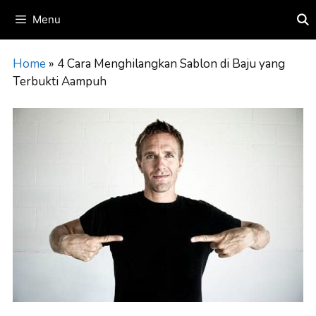
Skip
Menu
to
content
Home
»
4 Cara Menghilangkan Sablon di Baju yang
Terbukti Aampuh