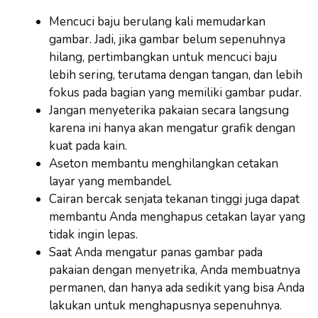
Mencuci baju berulang kali memudarkan
gambar. Jadi, jika gambar belum sepenuhnya
hilang, pertimbangkan untuk mencuci baju
lebih sering, terutama dengan tangan, dan lebih
fokus pada bagian yang memiliki gambar pudar.
Jangan menyeterika pakaian secara langsung
karena ini hanya akan mengatur grafik dengan
kuat pada kain.
Aseton membantu menghilangkan cetakan
layar yang membandel.
Cairan bercak senjata tekanan tinggi juga dapat
membantu Anda menghapus cetakan layar yang
tidak ingin lepas.
Saat Anda mengatur panas gambar pada
pakaian dengan menyetrika, Anda membuatnya
permanen, dan hanya ada sedikit yang bisa Anda
lakukan untuk menghapusnya sepenuhnya.