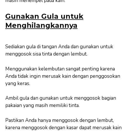
masih menempel pada kain.
Gunakan Gula untuk
Menghilangkannya
Sediakan gula di tangan Anda dan gunakan untuk
menggosok sisa tinta dengan lembut.
Menggunakan kelembutan sangat penting karena
Anda tidak ingin merusak kain dengan penggosokan
yang keras.
Ambil gula dan gunakan untuk menggosok bagian
pakaian yang masih memiliki tinta.
Pastikan Anda hanya menggosok dengan lembut,
karena menggosok dengan kasar dapat merusak kain