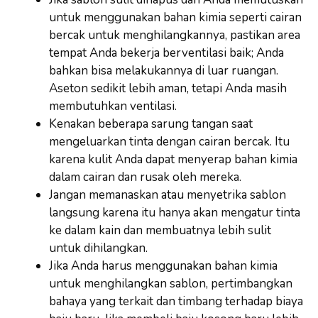
untuk menggunakan bahan kimia seperti cairan
bercak untuk menghilangkannya, pastikan area
tempat Anda bekerja berventilasi baik; Anda
bahkan bisa melakukannya di luar ruangan.
Aseton sedikit lebih aman, tetapi Anda masih
membutuhkan ventilasi.
Kenakan beberapa sarung tangan saat
mengeluarkan tinta dengan cairan bercak. Itu
karena kulit Anda dapat menyerap bahan kimia
dalam cairan dan rusak oleh mereka.
Jangan memanaskan atau menyetrika sablon
langsung karena itu hanya akan mengatur tinta
ke dalam kain dan membuatnya lebih sulit
untuk dihilangkan.
Jika Anda harus menggunakan bahan kimia
untuk menghilangkan sablon, pertimbangkan
bahaya yang terkait dan timbang terhadap biaya