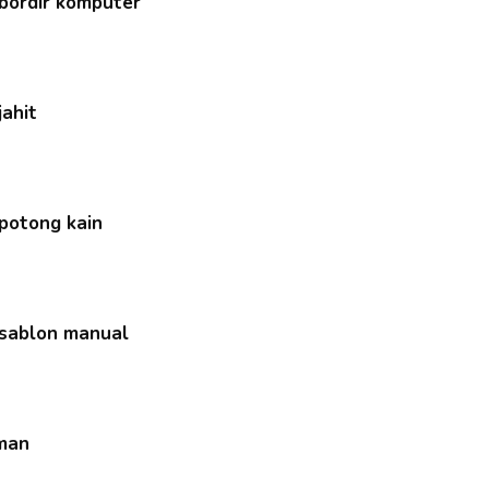
 bordir komputer
jahit
 potong kain
 sablon manual
iman