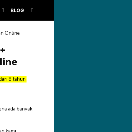
BLOG
n Online
+
line
ari 8 tahun.
ena ada banyak
an kami