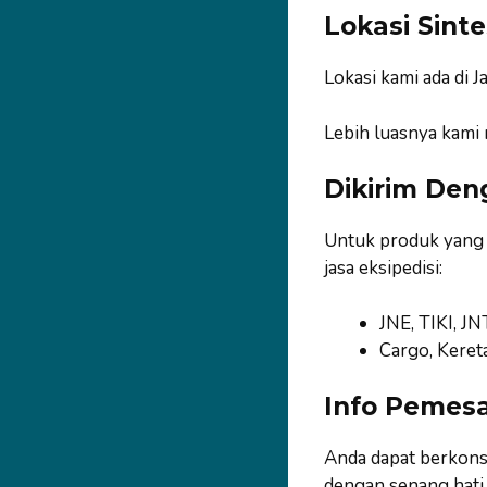
Lokasi Sint
Lokasi kami ada di
Lebih luasnya kami
Dikirim Den
Untuk produk yang s
jasa eksipedisi:
JNE, TIKI, JN
Cargo, Kereta
Info Pemes
Anda dapat berkonsu
dengan senang hat