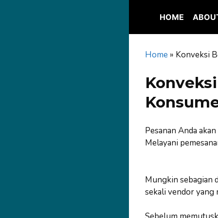
Skip
to
HOME
ABOU
content
Home
»
Konveksi B
Konveksi
Konsumen
Pesanan Anda akan 
Melayani pemesanan
Mungkin sebagian d
sekali vendor yang
Sebelum memutuskan