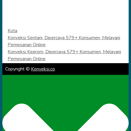
Categories
Kota
Konveksi Sentani, Dipercaya 579+ Konsumen, Melayani
Pemesanan Online
Konveksi Keerom, Dipercaya 579+ Konsumen, Melayani
Pemesanan Online
Copyright ©
Konveksi.co