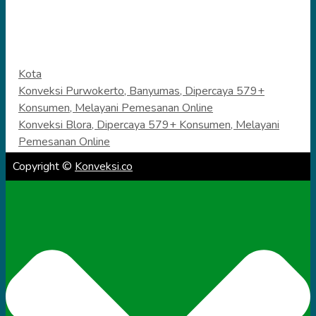
Categories
Kota
Konveksi Purwokerto, Banyumas, Dipercaya 579+
Konsumen, Melayani Pemesanan Online
Konveksi Blora, Dipercaya 579+ Konsumen, Melayani
Pemesanan Online
Copyright ©
Konveksi.co