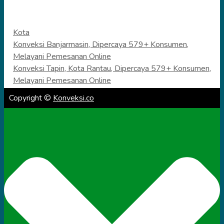
Categories
Kota
Konveksi Banjarmasin, Dipercaya 579+ Konsumen,
Melayani Pemesanan Online
Konveksi Tapin, Kota Rantau, Dipercaya 579+ Konsumen,
Melayani Pemesanan Online
Copyright ©
Konveksi.co