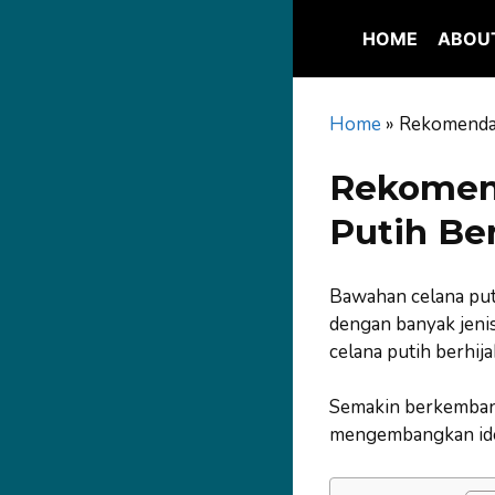
Skip
to
HOME
ABOU
content
Home
»
Rekomendas
Rekomend
Putih Be
Bawahan celana put
dengan banyak jenis
celana putih berhij
Semakin berkemban
mengembangkan ide k