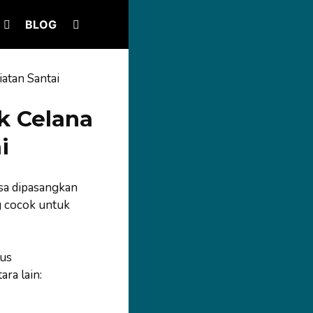
BLOG
atan Santai
k Celana
i
sa dipasangkan
g cocok untuk
us
ra lain: