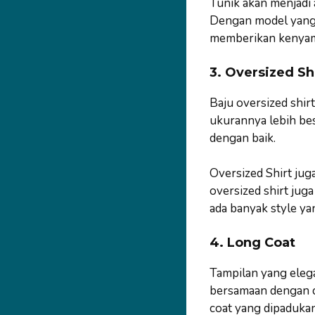
Tunik akan menjadi 
Dengan model yang 
memberikan kenyam
3. Oversized Sh
Baju oversized shir
ukurannya lebih bes
dengan baik.
Oversized Shirt jug
oversized shirt jug
ada banyak style ya
4. Long Coat
Tampilan yang eleg
bersamaan dengan c
coat yang dipaduka