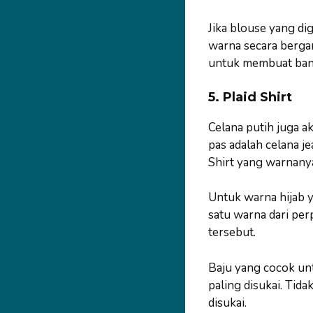
Jika blouse yang d
warna secara bergan
untuk membuat bany
5. Plaid Shirt
Celana putih juga a
pas adalah celana j
Shirt yang warnany
Untuk warna hijab y
satu warna dari per
tersebut.
Baju yang cocok unt
paling disukai. Tid
disukai.