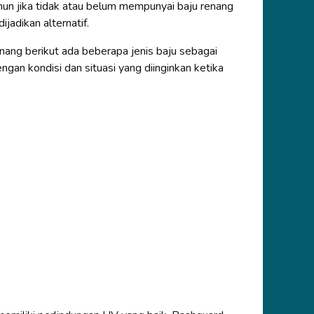
mun jika tidak atau belum mempunyai baju renang
jadikan alternatif.
enang berikut ada beberapa jenis baju sebagai
gan kondisi dan situasi yang diinginkan ketika