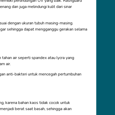
 memiliki perlindungan UV yang baik. Rashguard
ang dan juga melindungi kulit dari sinar
sesuai dengan ukuran tubuh masing-masing.
longgar sehingga dapat mengganggu gerakan selama
 tahan air seperti spandex atau lycra yang
m air.
ngan anti-bakteri untuk mencegah pertumbuhan
ng, karena bahan kaos tidak cocok untuk
 menjadi berat saat basah, sehingga akan