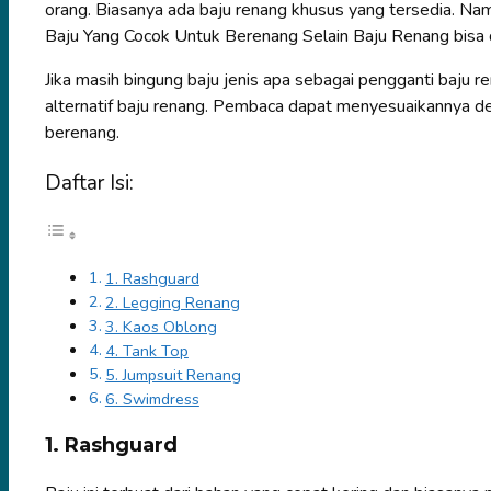
orang. Biasanya ada baju renang khusus yang tersedia. Na
Baju Yang Cocok Untuk Berenang Selain Baju Renang bisa di
Jika masih bingung baju jenis apa sebagai pengganti baju r
alternatif baju renang. Pembaca dapat menyesuaikannya den
berenang.
Daftar Isi:
1. Rashguard
2. Legging Renang
3. Kaos Oblong
4. Tank Top
5. Jumpsuit Renang
6. Swimdress
1. Rashguard