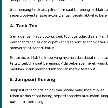
Jika memang tidak ada pilihan lain saat berenang, pilihlah 
seperti polyester atau nylon. Dengan begitu aktivitas bere
4. Tank Top
Sama dengan kaos oblong, tank top juga tidak disarankan. Na
berbahan tahan air dan cepat kering seperti spandex atau 
menyerap air seperti katun.
Selain itu, pilihlah tank top yang nyaman dan dapat menut
terlalu terbuka saat berenang. Ada beberapa merek yang 
pastikan untuk mempertimbangkan merek tersebut.
5. Jumpsuit Renang
Jumpsuit renang adalah pakaian renang yang menutupi selu
tahan air dan cepat kering, seperti spandex atau nylon. Jum
baik untuk berenang.