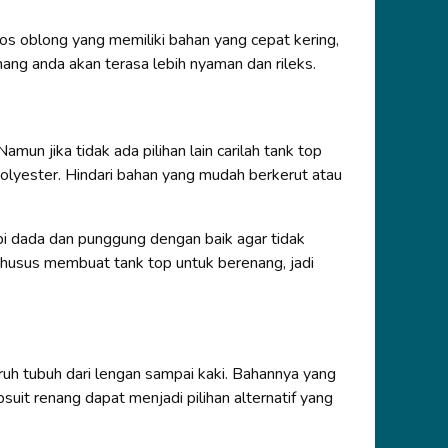
kaos oblong yang memiliki bahan yang cepat kering,
nang anda akan terasa lebih nyaman dan rileks.
mun jika tidak ada pilihan lain carilah tank top
polyester. Hindari bahan yang mudah berkerut atau
upi dada dan punggung dengan baik agar tidak
khusus membuat tank top untuk berenang, jadi
ruh tubuh dari lengan sampai kaki. Bahannya yang
psuit renang dapat menjadi pilihan alternatif yang