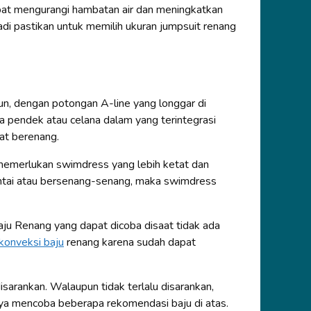
apat mengurangi hambatan air dan meningkatkan
 jadi pastikan untuk memilih ukuran jumpsuit renang
n, dengan potongan A-line yang longgar di
 pendek atau celana dalam yang terintegrasi
at berenang.
memerlukan swimdress yang lebih ketat dan
antai atau bersenang-senang, maka swimdress
ju Renang yang dapat dicoba disaat tidak ada
konveksi baju
renang karena sudah dapat
disarankan. Walaupun tidak terlalu disarankan,
ahnya mencoba beberapa rekomendasi baju di atas.