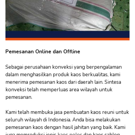
Pemesanan Online dan Offline
Sebagai perusahaan konveksi yang berpengalaman
dalam menghasilkan produk kaos berkualitas, kami
menerima pemesanan kaos dari daerah lain. Sintesa
konveksi telah memperluas area wilayah untuk
pemesanan.
Kami telah membuka jasa pembuatan kaos reuni untuk
seluruh wilayah di Indonesia. Anda bisa melakukan
pemesanan kaos dengan hasil jahitan yang baik. Kami
juga memroduksi jenis
kaos polos
dan kaos sablon