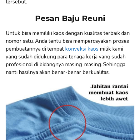
tersebut.
Pesan Baju Reuni
Untuk bisa memiliki kaos dengan kualitas terbaik dan
nomor satu. Anda tentu bisa mempercayakan proses
pembuatannya di tempat
konveksi kaos
milik kami
yang sudah didukung para tenaga kerja yang sudah
profesional di bidangnya masing-masing. Sehingga
nanti hasilnya akan benar-benar berkualitas.