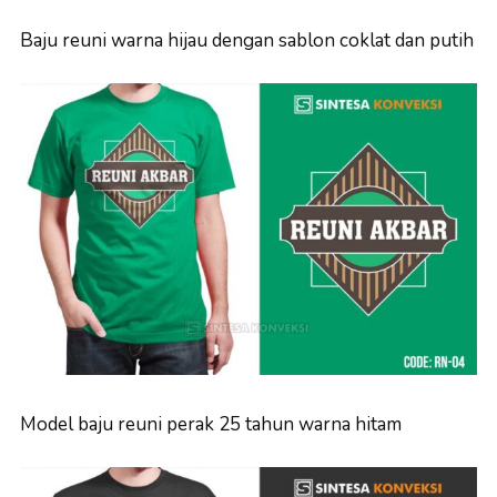
Baju reuni warna hijau dengan sablon coklat dan putih
Model baju reuni perak 25 tahun warna hitam