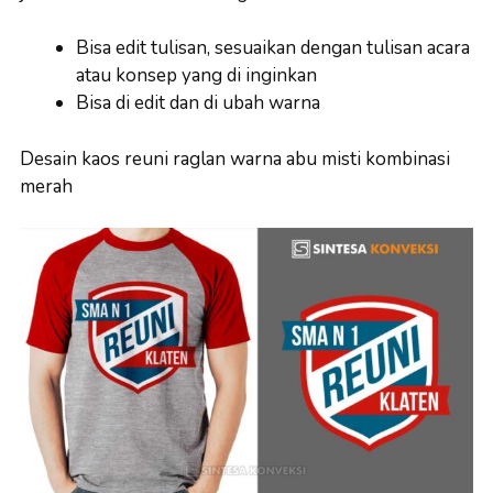
Bisa edit tulisan, sesuaikan dengan tulisan acara
atau konsep yang di inginkan
Bisa di edit dan di ubah warna
Desain kaos reuni raglan warna abu misti kombinasi
merah