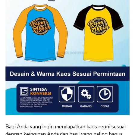
Bagi Anda yang ingin mendapatkan kaos reuni sesuai
dengan keinginan Anda dan hasil yang paling bagus