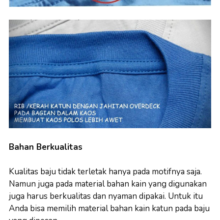
Bahan Berkualitas
Kualitas baju tidak terletak hanya pada motifnya saja.
Namun juga pada material bahan kain yang digunakan
juga harus berkualitas dan nyaman dipakai. Untuk itu
Anda bisa memilih material bahan kain katun pada baju