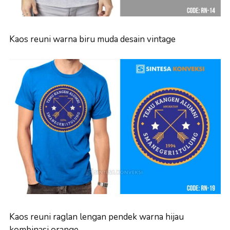
Kaos reuni warna biru muda desain vintage
Kaos reuni raglan lengan pendek warna hijau
kombinasi orange