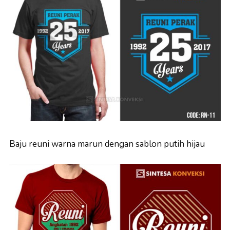
Baju reuni warna marun dengan sablon putih hijau